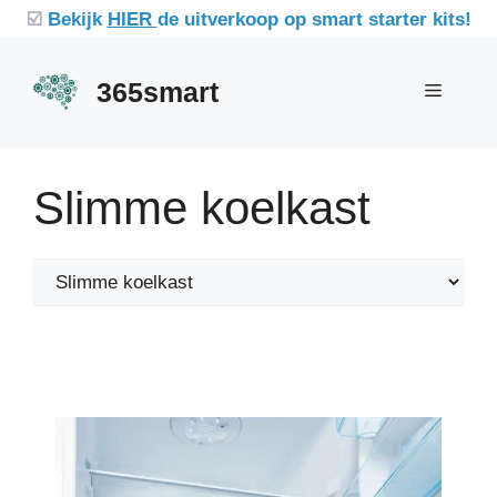
Ga
☑️
Bekijk
HIER
de uitverkoop op smart starter kits!
naar
de
365smart
Menu
inhoud
Slimme koelkast
Categorieën