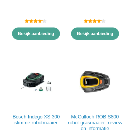
4.00
4.00
van 5
van 5
Bekijk aanbieding
Bekijk aanbieding
Bosch Indego XS 300
McCulloch ROB S800
slimme robotmaaier
robot grasmaaier: review
en informatie