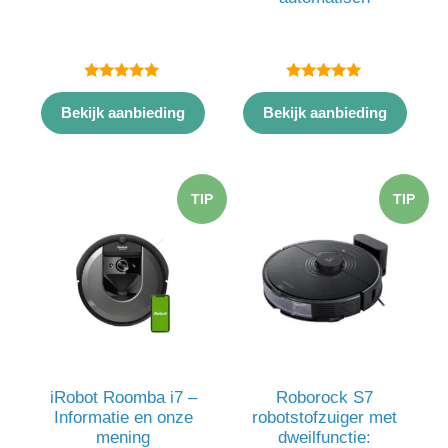
5.00
5.00
van 5
van 5
Bekijk aanbieding
Bekijk aanbieding
TIP
TIP
iRobot Roomba i7 –
Roborock S7
Informatie en onze
robotstofzuiger met
mening
dweilfunctie: