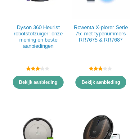
Dyson 360 Heurist
Rowenta X-plorer Serie
robotstofzuiger: onze
75: met typenummers
mening en beste
RR7675 & RR7687
aanbiedingen
3.00
3.00
van 5
van 5
Bekijk aanbieding
Bekijk aanbieding