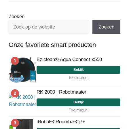
Zoeken
Zoeken
Onze favoriete smart producten
Eziclean® Aqua Connect x550
1
Bekijk
Eziclean.nl
RK 2000 | Robotmaaier
2
Bekijk
Toolmax.nl
iRobot® Roomba® j7+
3