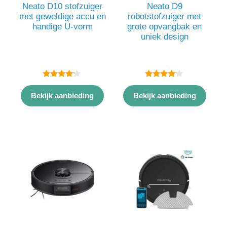
Neato D10 stofzuiger
Neato D9
met geweldige accu en
robotstofzuiger met
handige U-vorm
grote opvangbak en
uniek design
4.00
4.00
van 5
van 5
Bekijk aanbieding
Bekijk aanbieding