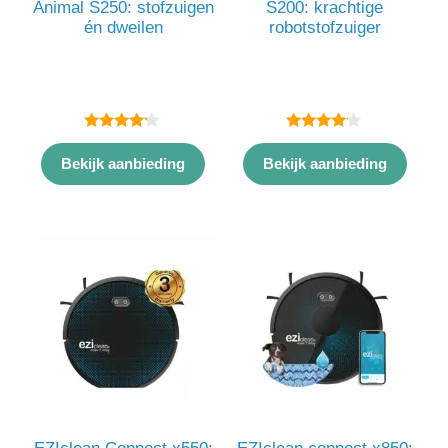
Animal S250: stofzuigen
S200: krachtige
én dweilen
robotstofzuiger
4.00
4.00
van 5
van 5
Bekijk aanbieding
Bekijk aanbieding