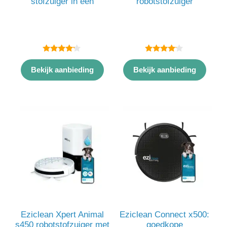
stofzuiger in één
robotstofzuiger
4.00
4.00
van 5
van 5
Bekijk aanbieding
Bekijk aanbieding
Eziclean Xpert Animal
Eziclean Connect x500:
s450 robotstofzuiger met
goedkope