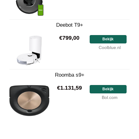
Deebot T9+
€799,00
Bekijk
Coolblue.nl
Roomba s9+
€1.131,59
Bekijk
Bol.com