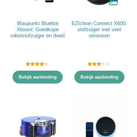
Blaupunkt Bluebot
EZIclean Connect X600:
Xboost: Goedkope
stofzuiger met veel
robotstofzuiger en dweil
sensoren
4.00
3.00
van 5
van 5
Bekijk aanbieding
Bekijk aanbieding