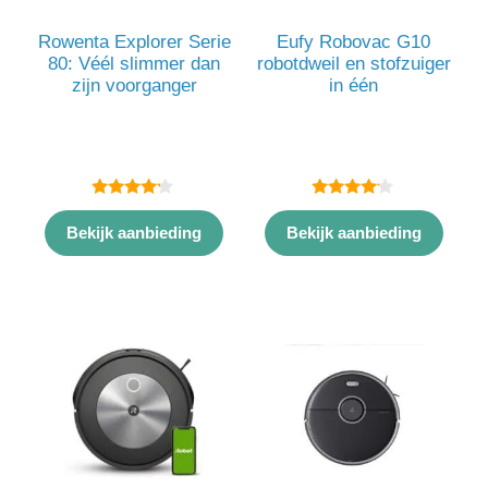
Rowenta Explorer Serie
Eufy Robovac G10
80: Véél slimmer dan
robotdweil en stofzuiger
zijn voorganger
in één
4.00
4.00
van 5
van 5
Bekijk aanbieding
Bekijk aanbieding