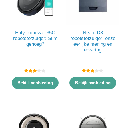
Eufy Robovac 35C
Neato D8
robotstofzuiger: Slim
robotstofzuiger: onze
genoeg?
eerlijke mening en
ervaring
3.00
3.00
van 5
van 5
Bekijk aanbieding
Bekijk aanbieding