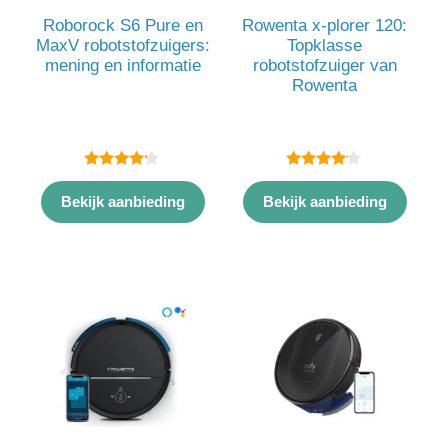
Roborock S6 Pure en
Rowenta x-plorer 120:
MaxV robotstofzuigers:
Topklasse
mening en informatie
robotstofzuiger van
Rowenta
4.00
4.00
van 5
van 5
Bekijk aanbieding
Bekijk aanbieding