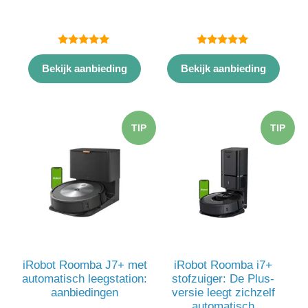
5.00
5.00
van 5
van 5
Bekijk aanbieding
Bekijk aanbieding
TIP
TIP
iRobot Roomba J7+ met
iRobot Roomba i7+
automatisch leegstation:
stofzuiger: De Plus-
aanbiedingen
versie leegt zichzelf
automatisch