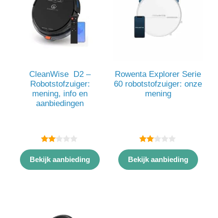
CleanWise D2 –
Rowenta Explorer Serie
Robotstofzuiger:
60 robotstofzuiger: onze
mening, info en
mening
aanbiedingen
2.00
2.00
van
van
Bekijk aanbieding
Bekijk aanbieding
5
5