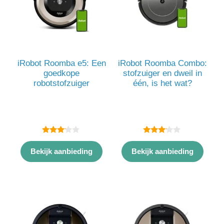
iRobot Roomba e5: Een
iRobot Roomba Combo:
goedkope
stofzuiger en dweil in
robotstofzuiger
één, is het wat?
3.00
3.00
van 5
van 5
Bekijk aanbieding
Bekijk aanbieding