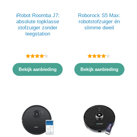
iRobot Roomba J7:
Roborock S5 Max:
absolute topklasse
robotstofzuiger én
stofzuiger zonder
slimme dweil
leegstation
4.00
4.00
van 5
van 5
Bekijk aanbieding
Bekijk aanbieding