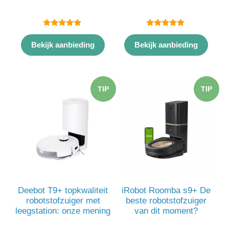
5.00
5.00
van 5
van 5
Bekijk aanbieding
Bekijk aanbieding
TIP
TIP
Deebot T9+ topkwaliteit
iRobot Roomba s9+ De
robotstofzuiger met
beste robotstofzuiger
leegstation: onze mening
van dit moment?