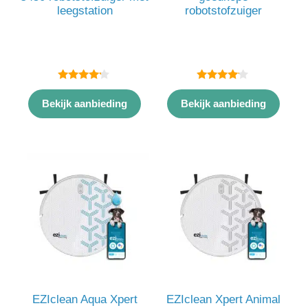
leegstation
robotstofzuiger
4.00
4.00
van 5
van 5
Bekijk aanbieding
Bekijk aanbieding
EZIclean Aqua Xpert
EZIclean Xpert Animal