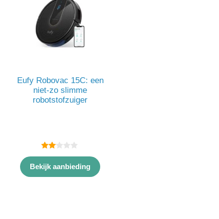
Eufy Robovac 15C: een
niet-zo slimme
robotstofzuiger
2.00
van
Bekijk aanbieding
5