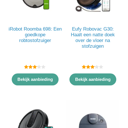
iRobot Roomba 698: Een
Eufy Robovac G30:
goedkope
Haalt een natte doek
robtostofzuiger
over de vloer na
stofzuigen
3.00
3.00
van 5
van 5
Bekijk aanbieding
Bekijk aanbieding