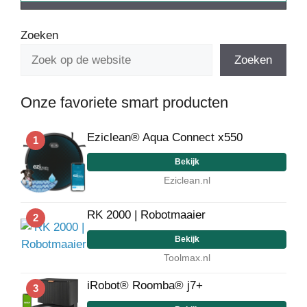
Zoeken
Zoeken
Onze favoriete smart producten
Eziclean® Aqua Connect x550
1
Bekijk
Eziclean.nl
RK 2000 | Robotmaaier
2
Bekijk
Toolmax.nl
iRobot® Roomba® j7+
3