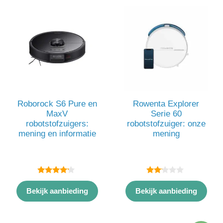
Roborock S6 Pure en
Rowenta Explorer
MaxV
Serie 60
robotstofzuigers:
robotstofzuiger: onze
mening en informatie
mening
4.00
2.00
van 5
van
Bekijk aanbieding
Bekijk aanbieding
5