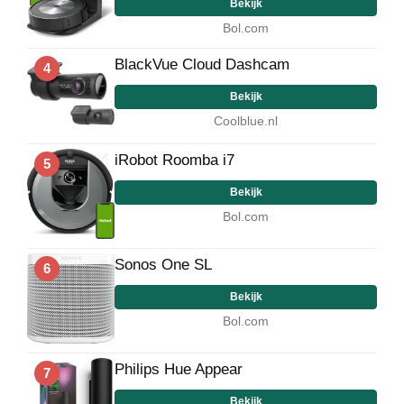
Bekijk
Bol.com
BlackVue Cloud Dashcam
4
Bekijk
Coolblue.nl
iRobot Roomba i7
5
Bekijk
Bol.com
Sonos One SL
6
Bekijk
Bol.com
Philips Hue Appear
7
Bekijk