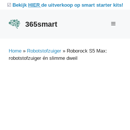
Ga
☑️
Bekijk
HIER
de uitverkoop op smart starter kits!
naar
de
365smart
Menu
inhoud
Home
»
Robotstofzuiger
»
Roborock S5 Max:
robotstofzuiger én slimme dweil