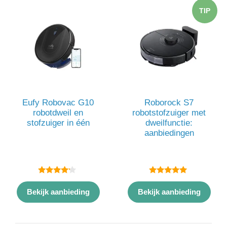
TIP
Eufy Robovac G10
Roborock S7
robotdweil en
robotstofzuiger met
stofzuiger in één
dweilfunctie:
aanbiedingen
4.00
5.00
van 5
van 5
Bekijk aanbieding
Bekijk aanbieding