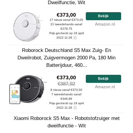
Dweilfunctie, Wit
€373,00
Bekijk
17 nieuw vanaf €373,00
Amazon.nl
21 tweedehands vanaf
€279,75
Prijs gecheckt op 18 april
2022 11:28
Roborock Deutschland S5 Max Zuig- En
Dweilrobot, Zuigvermogen 2000 Pa, 180 Min
Batterijduur, 460...
€373,00
Bekijk
€387,92
Amazon.nl
9 nieuw vanaf €373,00
7 tweedehands vanaf
€346,89
Prijs gecheckt op 18 april
2022 11:28
Xiaomi Roborock S5 Max - Robotstofzuiger met
dweilfunctie - Wit