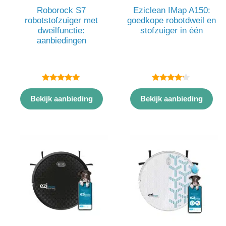
Roborock S7
Eziclean IMap A150:
robotstofzuiger met
goedkope robotdweil en
dweilfunctie:
stofzuiger in één
aanbiedingen
5.00
4.00
van 5
van 5
Bekijk aanbieding
Bekijk aanbieding