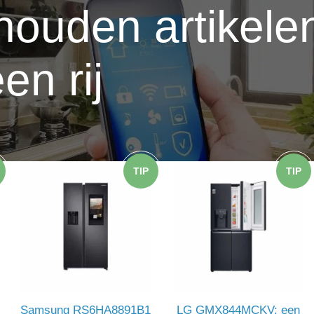
houden artikele
en rij
TIP
TIP
Samsung RS6HA8891B1
LG GMX844MCKV: een