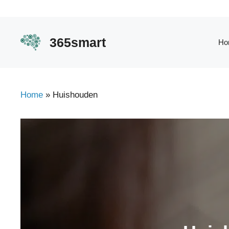
Ga
naar
de
365smart
Ho
inhoud
Home
»
Huishouden