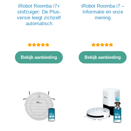
iRobot Roomba i7+
iRobot Roomba i7 –
stofzuiger: De Plus-
Informatie en onze
versie leegt zichzelf
mening
automatisch
5.00
5.00
van 5
van 5
Bekijk aanbieding
Bekijk aanbieding