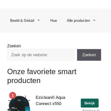
Beeld & Geluid
Hue
Alle producten
Zoeken
Zoeken
Onze favoriete smart
producten
1
Eziclean® Aqua
Bekijk
Connect x550
Eziclean.nl