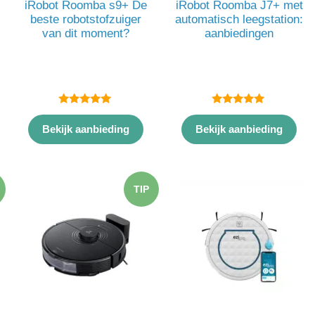
iRobot Roomba s9+ De
iRobot Roomba J7+ met
beste robotstofzuiger
automatisch leegstation:
van dit moment?
aanbiedingen
5.00
5.00
van 5
van 5
Bekijk aanbieding
Bekijk aanbieding
TIP