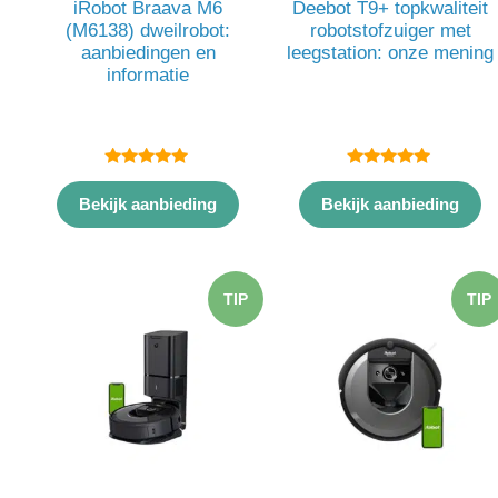
iRobot Braava M6
Deebot T9+ topkwaliteit
(M6138) dweilrobot:
robotstofzuiger met
aanbiedingen en
leegstation: onze mening
informatie
5.00
5.00
van 5
van 5
Bekijk aanbieding
Bekijk aanbieding
TIP
TIP