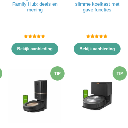
Family Hub: deals en
slimme koelkast met
mening
gave functies
5.00
5.00
van 5
van 5
Bekijk aanbieding
Bekijk aanbieding
TIP
TIP