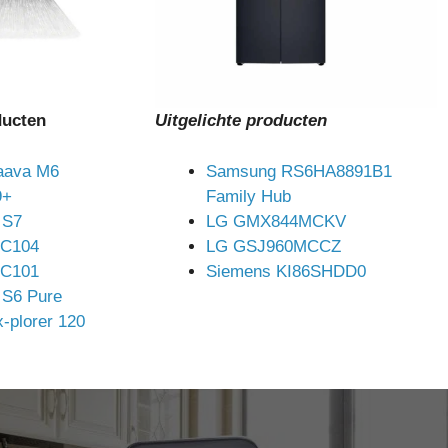
ducten
Uitgelichte producten
aava M6
Samsung RS6HA8891B1
9+
Family Hub
 S7
LG GMX844MCKV
HC104
LG GSJ960MCCZ
HC101
Siemens KI86SHDD0
 S6 Pure
-plorer 120