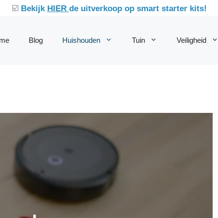
☑️
Bekijk
HIER
de uitverkoop op smart starter kits!
me
Blog
Huishouden
Tuin
Veiligheid