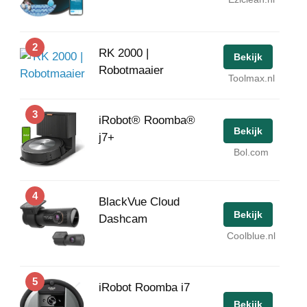
2
RK 2000 |
Bekijk
Robotmaaier
Toolmax.nl
3
iRobot® Roomba®
Bekijk
j7+
Bol.com
4
BlackVue Cloud
Bekijk
Dashcam
Coolblue.nl
5
iRobot Roomba i7
Bekijk