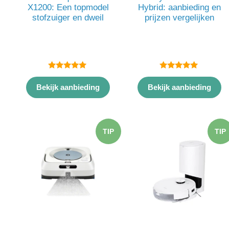
X1200: Een topmodel
Hybrid: aanbieding en
stofzuiger en dweil
prijzen vergelijken
5.00
5.00
van 5
van 5
Bekijk aanbieding
Bekijk aanbieding
TIP
TIP