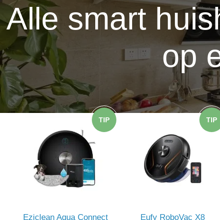
Alle smart huis
op e
TIP
TIP
Eziclean Aqua Connect
Eufy RoboVac X8