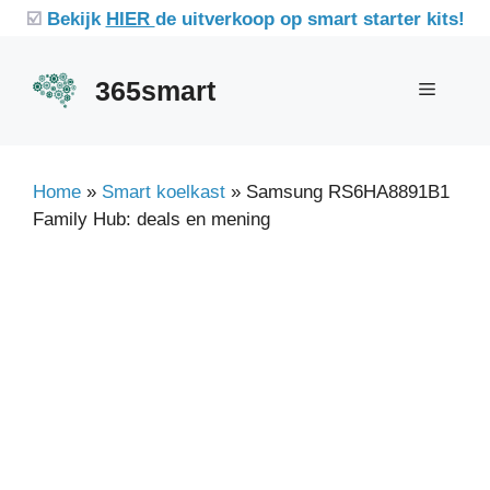
Ga
☑️
Bekijk
HIER
de uitverkoop op smart starter kits!
naar
de
365smart
Menu
inhoud
Home
»
Smart koelkast
»
Samsung RS6HA8891B1
Family Hub: deals en mening