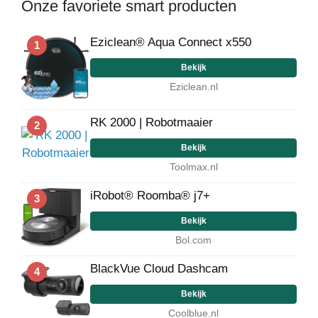
Onze favoriete smart producten
Eziclean® Aqua Connect x550
1
Bekijk
Eziclean.nl
RK 2000 | Robotmaaier
2
Bekijk
Toolmax.nl
iRobot® Roomba® j7+
3
Bekijk
Bol.com
BlackVue Cloud Dashcam
4
Bekijk
Coolblue.nl