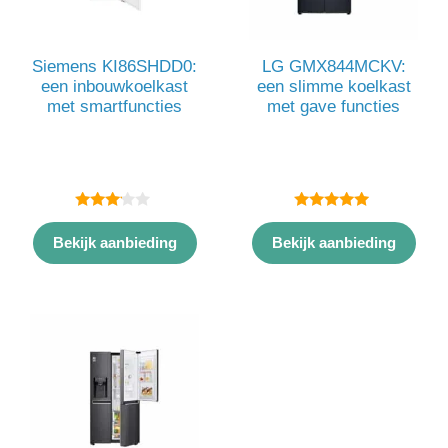
Siemens KI86SHDD0:
LG GMX844MCKV:
een inbouwkoelkast
een slimme koelkast
met smartfuncties
met gave functies
3.00
5.00
van 5
van 5
Bekijk aanbieding
Bekijk aanbieding