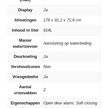
Display
Ja
Afmetingen
178 x 91,2 x 71,6 cm
Inhoud in liter
614L
Manier
Aansluiting op waterleiding
watertoevoer
Deurkoeling
Ja
Vershoudzones
Nee
Vriesgedeelte
Ja
Aantal
2
vriesvakken
Eigenschappen
Open deur alarm, Soft closing