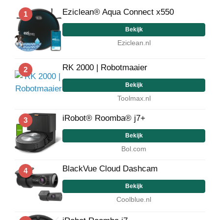
Eziclean® Aqua Connect x550
1
Bekijk
Eziclean.nl
RK 2000 | Robotmaaier
2
Bekijk
Toolmax.nl
iRobot® Roomba® j7+
3
Bekijk
Bol.com
BlackVue Cloud Dashcam
4
Bekijk
Coolblue.nl