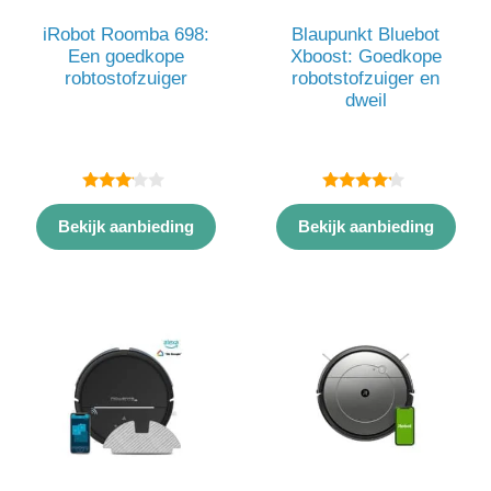
iRobot Roomba 698:
Blaupunkt Bluebot
Een goedkope
Xboost: Goedkope
robtostofzuiger
robotstofzuiger en
dweil
3.00
4.00
van 5
van 5
Bekijk aanbieding
Bekijk aanbieding