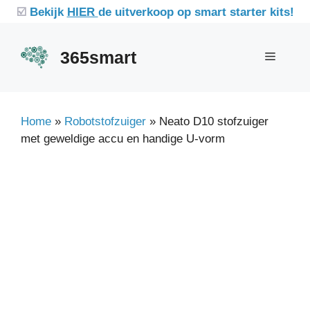
Ga
☑️
Bekijk
HIER
de uitverkoop op smart starter kits!
naar
de
365smart
Menu
inhoud
Home
»
Robotstofzuiger
»
Neato D10 stofzuiger
met geweldige accu en handige U-vorm