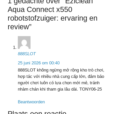
1 gedachte over “Eziclean
Aqua Connect x550
robotstofzuiger: ervaring en
review”
888SLOT
25 juni 2026 om 00:40
888SLOT không ngừng mở rộng kho trò chơi,
hợp tác với nhiều nhà cung cấp lớn, đảm bảo
người chơi luôn có lựa chọn mới mẻ, tránh
nhàm chán khi tham gia lâu dài. TONY06-25
Beantwoorden
Plaats een reactie