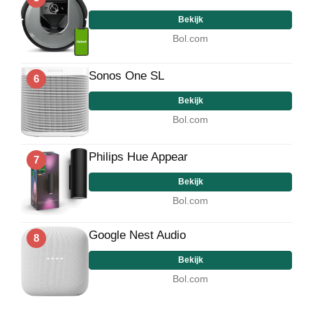
Bekijk
Bol.com
Sonos One SL
6
Bekijk
Bol.com
Philips Hue Appear
7
Bekijk
Bol.com
Google Nest Audio
8
Bekijk
Bol.com