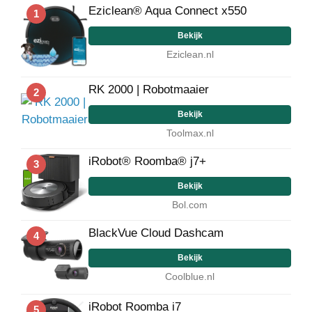
Eziclean® Aqua Connect x550
1
Bekijk
Eziclean.nl
RK 2000 | Robotmaaier
2
Bekijk
Toolmax.nl
iRobot® Roomba® j7+
3
Bekijk
Bol.com
BlackVue Cloud Dashcam
4
Bekijk
Coolblue.nl
iRobot Roomba i7
5