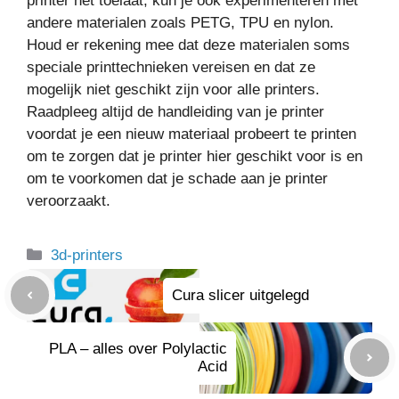
printer het toelaat, kun je ook experimenteren met
andere materialen zoals PETG, TPU en nylon.
Houd er rekening mee dat deze materialen soms
speciale printtechnieken vereisen en dat ze
mogelijk niet geschikt zijn voor alle printers.
Raadpleeg altijd de handleiding van je printer
voordat je een nieuw materiaal probeert te printen
om te zorgen dat je printer hier geschikt voor is en
om te voorkomen dat je schade aan je printer
veroorzaakt.
Categorieën
3d-printers
Cura slicer uitgelegd
PLA – alles over Polylactic
Acid