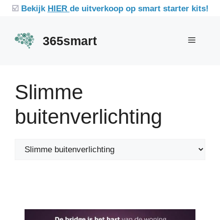
Ga
☑️
Bekijk
HIER
de uitverkoop op smart starter kits!
naar
de
365smart
Menu
inhoud
Slimme
buitenverlichting
Categorieën