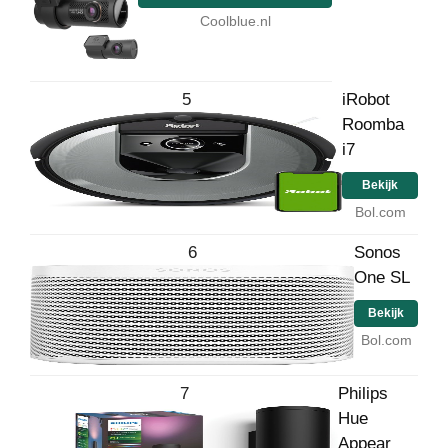
Coolblue.nl
5
iRobot
Roomba
i7
Bekijk
Bol.com
6
Sonos
One SL
Bekijk
Bol.com
7
Philips
Hue
Appear