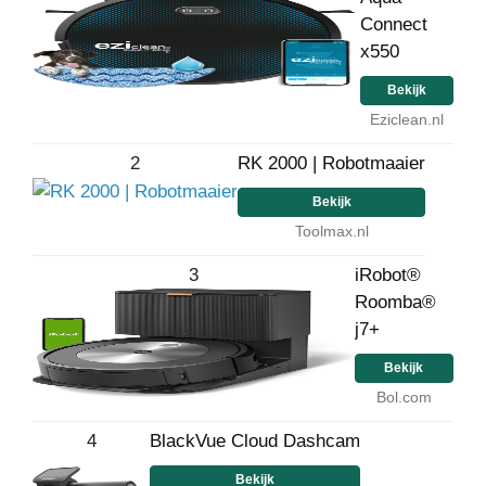
Connect
x550
Bekijk
Eziclean.nl
2
RK 2000 | Robotmaaier
Bekijk
Toolmax.nl
3
iRobot®
Roomba®
j7+
Bekijk
Bol.com
4
BlackVue Cloud Dashcam
Bekijk