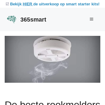
Ga
☑️
Bekijk
HIER
de uitverkoop op smart starter kits!
naar
de
365smart
Menu
inhoud
De beste rookmelders