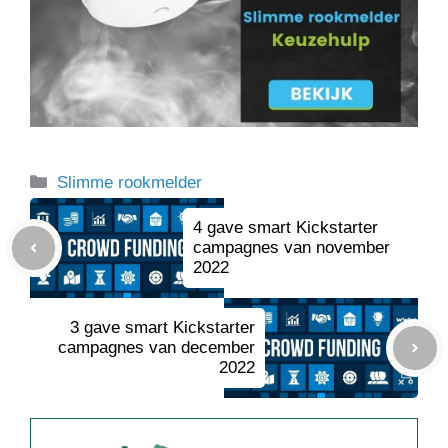
Categorieën
Slimme rookmelder
4 gave smart Kickstarter
campagnes van november
2022
3 gave smart Kickstarter
campagnes van december
2022