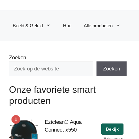
Beeld & Geluid
Hue
Alle producten
Zoeken
Zoeken
Onze favoriete smart
producten
1
Eziclean® Aqua
Bekijk
Connect x550
Eziclean.nl