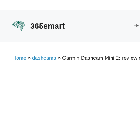
Ga
naar
de
365smart
Ho
inhoud
Home
»
dashcams
»
Garmin Dashcam Mini 2: review 