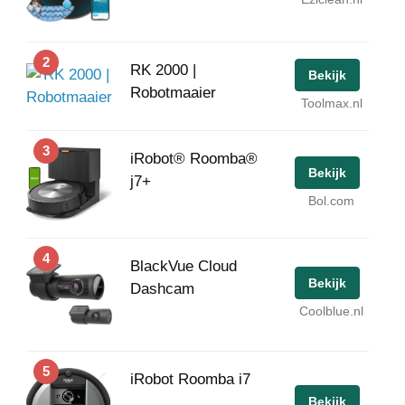
2
RK 2000 |
Bekijk
Robotmaaier
Toolmax.nl
3
iRobot® Roomba®
Bekijk
j7+
Bol.com
4
BlackVue Cloud
Bekijk
Dashcam
Coolblue.nl
5
iRobot Roomba i7
Bekijk