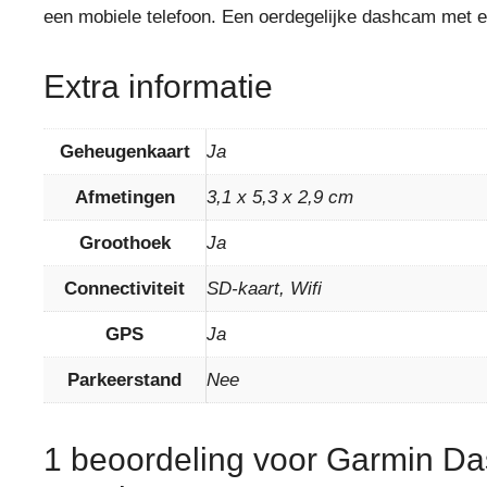
een mobiele telefoon. Een oerdegelijke dashcam met ee
Extra informatie
Geheugenkaart
Ja
Afmetingen
3,1 x 5,3 x 2,9 cm
Groothoek
Ja
Connectiviteit
SD-kaart, Wifi
GPS
Ja
Parkeerstand
Nee
1 beoordeling voor
Garmin Das