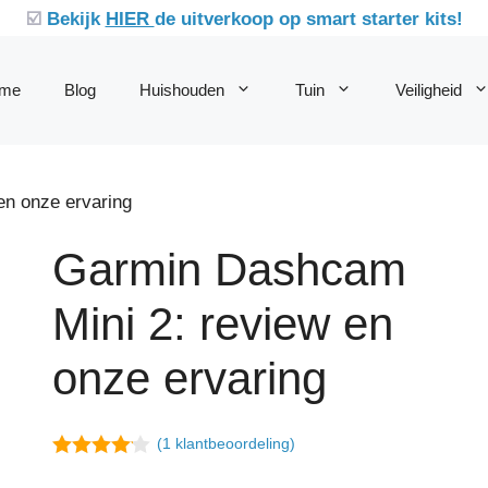
☑️
Bekijk
HIER
de uitverkoop op smart starter kits!
me
Blog
Huishouden
Tuin
Veiligheid
en onze ervaring
Garmin Dashcam
Mini 2: review en
onze ervaring
(
1
klantbeoordeling)
4.00
van