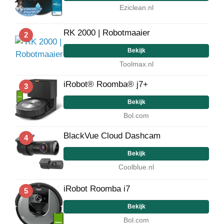
Eziclean.nl
RK 2000 | Robotmaaier
2
Bekijk
Toolmax.nl
iRobot® Roomba® j7+
3
Bekijk
Bol.com
BlackVue Cloud Dashcam
4
Bekijk
Coolblue.nl
iRobot Roomba i7
5
Bekijk
Bol.com