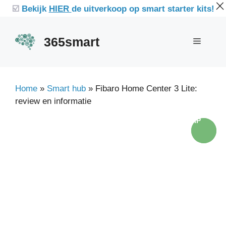
Ga
☑️
Bekijk
HIER
de uitverkoop op smart starter kits!
naar
de
365smart
Menu
inhoud
Home
»
Smart hub
»
Fibaro Home Center 3 Lite:
review en informatie
TIP
TIP