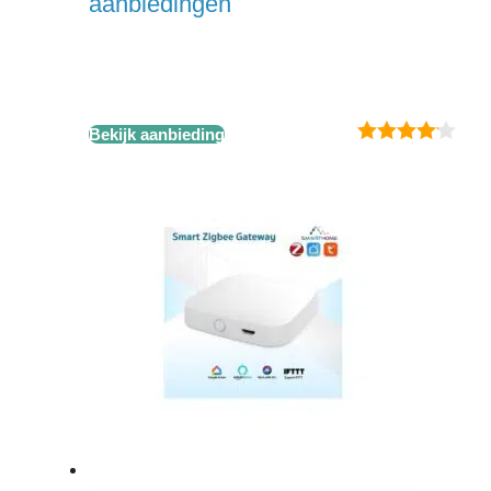
aanbiedingen
Bekijk aanbieding
4.00
van
5