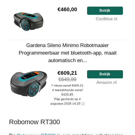
€460,00
Bekijk
Coolblue.nl
Gardena Sileno Minimo Robotmaaier
Programmeerbaar met bluetooth-app, maait
automatisch en...
€609,21
Bekijk
€649,99
Amazon.nl
7 nieuw vanaf €609,21
4 tweedehands vanaf
€425,85
Prijs gecheckt op 4
augustus 2026 14:25
Robomow RT300