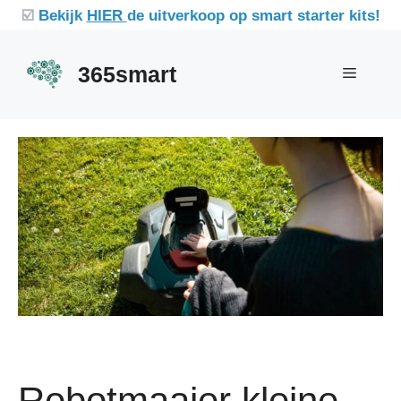
Ga
☑️
Bekijk
HIER
de uitverkoop op smart starter kits!
naar
de
365smart
Menu
inhoud
Robotmaaier kleine