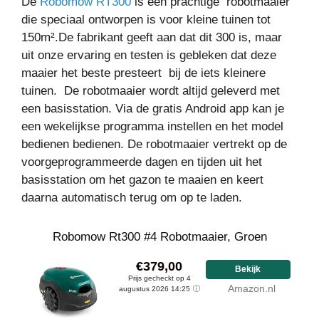
De
Robomow RT300
is een prachtige robotmaaier
die speciaal ontworpen is voor kleine tuinen tot
150m².De fabrikant geeft aan dat dit 300 is, maar
uit onze ervaring en testen is gebleken dat deze
maaier het beste presteert bij de iets kleinere
tuinen. De robotmaaier wordt altijd geleverd met
een basisstation. Via de gratis Android app kan je
een wekelijkse programma instellen en het model
bedienen bedienen. De robotmaaier vertrekt op de
voorgeprogrammeerde dagen en tijden uit het
basisstation om het gazon te maaien en keert
daarna automatisch terug om op te laden.
Robomow Rt300 #4 Robotmaaier, Groen
€379,00
Bekijk
Prijs gecheckt op 4
Amazon.nl
augustus 2026 14:25