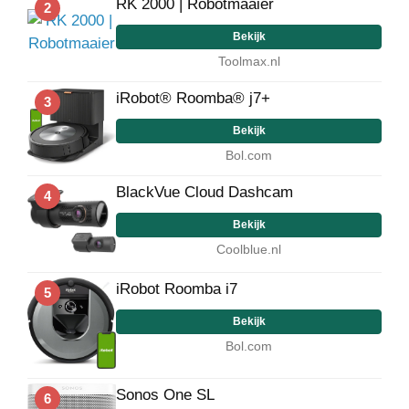
RK 2000 | Robotmaaier
2
Bekijk
Toolmax.nl
iRobot® Roomba® j7+
3
Bekijk
Bol.com
BlackVue Cloud Dashcam
4
Bekijk
Coolblue.nl
iRobot Roomba i7
5
Bekijk
Bol.com
Sonos One SL
6