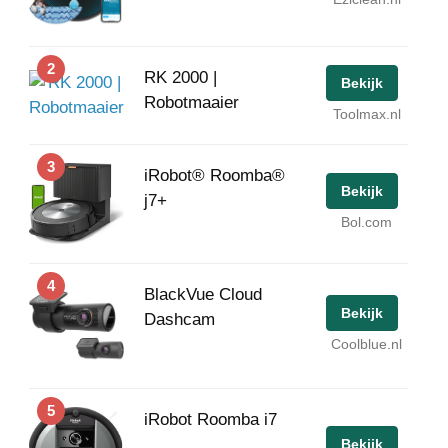
2
RK 2000 |
Bekijk
Robotmaaier
Toolmax.nl
3
iRobot® Roomba®
Bekijk
j7+
Bol.com
4
BlackVue Cloud
Bekijk
Dashcam
Coolblue.nl
5
iRobot Roomba i7
Bekijk