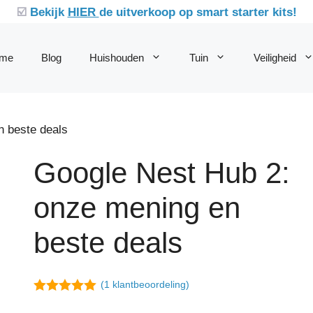
☑️
Bekijk
HIER
de uitverkoop op smart starter kits!
me
Blog
Huishouden
Tuin
Veiligheid
n beste deals
Google Nest Hub 2:
onze mening en
beste deals
(
1
klantbeoordeling)
5.00
van 5