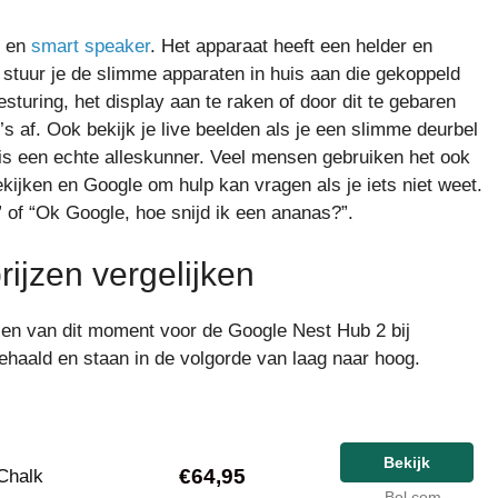
b en
smart speaker
. Het apparaat heeft een helder en
o stuur je de slimme apparaten in huis aan die gekoppeld
turing, het display aan te raken of door dit te gebaren
 af. Ook bekijk je live beelden als je een slimme deurbel
is een echte alleskunner. Veel mensen gebruiken het ook
kijken en Google om hulp kan vragen als je iets niet weet.
 of “Ok Google, hoe snijd ik een ananas?”.
ijzen vergelijken
ijzen van dit moment voor de Google Nest Hub 2 bij
ehaald en staan in de volgorde van laag naar hoog.
Bekijk
€64,95
 Chalk
Bol.com