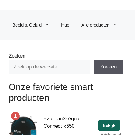
Beeld & Geluid
Hue
Alle producten
Zoeken
Zoeken
Onze favoriete smart
producten
1
Eziclean® Aqua
Bekijk
Connect x550
Eziclean.nl