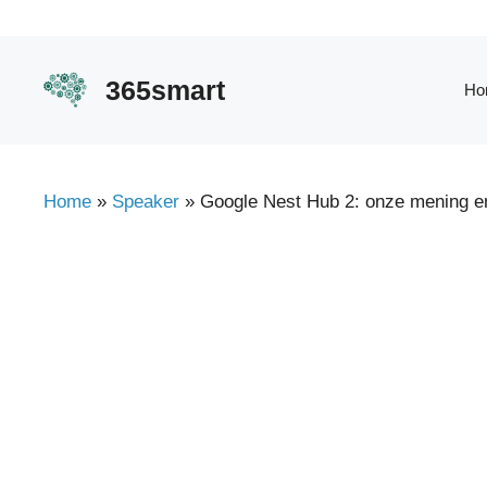
Ga
naar
de
365smart
Ho
inhoud
Home
»
Speaker
»
Google Nest Hub 2: onze mening e