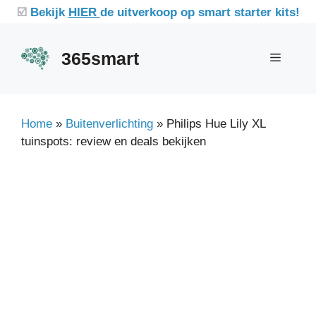
Ga
☑️
Bekijk
HIER
de uitverkoop op smart starter kits!
naar
de
365smart
Menu
inhoud
Home
»
Buitenverlichting
»
Philips Hue Lily XL
tuinspots: review en deals bekijken