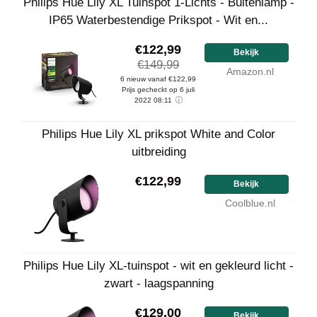
Philips Hue Lily XL Tuinspot 1-Lichts - Buitenlamp -
IP65 Waterbestendige Prikspot - Wit en...
€122,99
Bekijk
€149,99
Amazon.nl
6 nieuw vanaf €122,99
Prijs gecheckt op 6 juli
2022 08:11
Philips Hue Lily XL prikspot White and Color
uitbreiding
€122,99
Bekijk
Coolblue.nl
Philips Hue Lily XL-tuinspot - wit en gekleurd licht -
zwart - laagspanning
€129,00
Bekijk