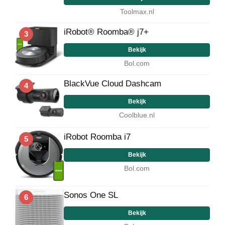
Toolmax.nl
iRobot® Roomba® j7+
3
Bekijk
Bol.com
BlackVue Cloud Dashcam
4
Bekijk
Coolblue.nl
iRobot Roomba i7
5
Bekijk
Bol.com
Sonos One SL
6
Bekijk