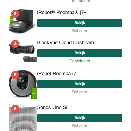
Toolmax.nl
iRobot® Roomba® j7+
3
Bekijk
Bol.com
BlackVue Cloud Dashcam
4
Bekijk
Coolblue.nl
iRobot Roomba i7
5
Bekijk
Bol.com
Sonos One SL
6
Bekijk
Bol.com