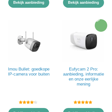
van 5
van 5
Bekijk aanbieding
Bekijk aanbieding
TIP
Imou Bullet: goedkope
Eufycam 2 Pro:
IP-camera voor buiten
aanbieding, informatie
en onze eerlijke
mening
4.00
5.00
van 5
van 5