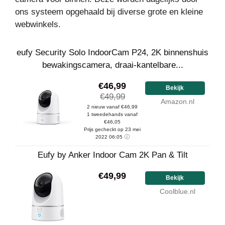
ons systeem opgehaald bij diverse grote en kleine
webwinkels.
eufy Security Solo IndoorCam P24, 2K binnenshuis
bewakingscamera, draai-kantelbare...
€46,99
Bekijk
€49,99
Amazon.nl
2 nieuw vanaf €46,99
1 tweedehands vanaf
€46,05
Prijs gecheckt op 23 mei
2022 06:05
Eufy by Anker Indoor Cam 2K Pan & Tilt
€49,99
Bekijk
Coolblue.nl