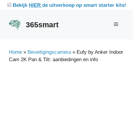
Ga
☑️
Bekijk
HIER
de uitverkoop op smart starter kits!
naar
de
365smart
Menu
inhoud
Home
»
Beveiligingscamera
»
Eufy by Anker Indoor
Cam 2K Pan & Tilt: aanbiedingen en info