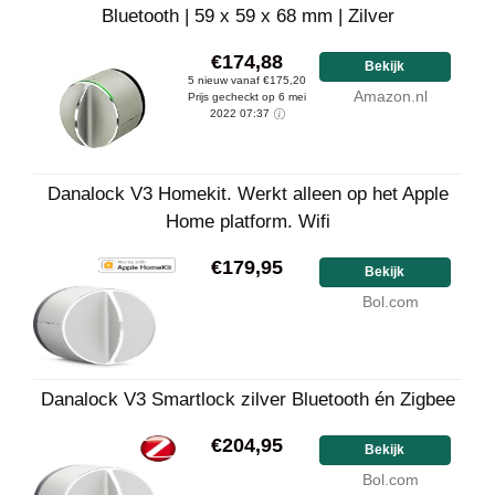
Bluetooth | 59 x 59 x 68 mm | Zilver
€174,88
Bekijk
5 nieuw vanaf €175,20
Amazon.nl
Prijs gecheckt op 6 mei
2022 07:37
Danalock V3 Homekit. Werkt alleen op het Apple
Home platform. Wifi
€179,95
Bekijk
Bol.com
Danalock V3 Smartlock zilver Bluetooth én Zigbee
€204,95
Bekijk
Bol.com