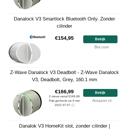
Danalock V3 Smartlock Bluetooth Only. Zonder
cilinder
€154,95
Bekijk
Bol.com
Z-Wave Danalock V3 Deadbolt - Z-Wave Danalock
V3, Deadbolt, Grey, 160.1 mm
€166,99
Bekijk
2 nieuw vanaf €166,99
Amazon.nl
Prijs gecheckt op 6 mei
2022 07:37
Danalok V3 HomeKit slot, zonder cilinder |