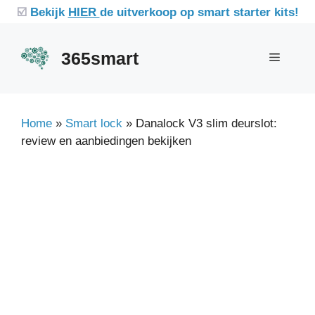
Ga
☑️
Bekijk
HIER
de uitverkoop op smart starter kits!
naar
de
365smart
Menu
inhoud
Home
»
Smart lock
»
Danalock V3 slim deurslot:
review en aanbiedingen bekijken