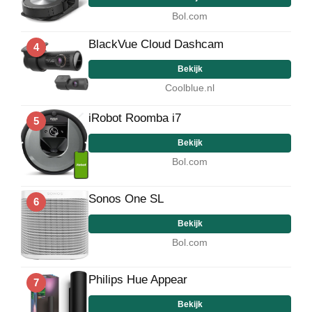
Bol.com
BlackVue Cloud Dashcam
4
Bekijk
Coolblue.nl
iRobot Roomba i7
5
Bekijk
Bol.com
Sonos One SL
6
Bekijk
Bol.com
Philips Hue Appear
7
Bekijk