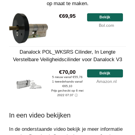
op maat te maken.
€69,95
Bekijk
Bol.com
Danalock POL_WKSRS Cilinder, In Lengte
Verstelbare Veiligheidscilinder voor Danalock V3
€70,00
Bekijk
5 nieuw vanaf €55,76
Amazon.nl
1 tweedehands vanaf
€65,10
Prijs gecheckt op 6 mei
2022 07:37
In een video bekijken
In de onderstaande video bekijk je meer informatie