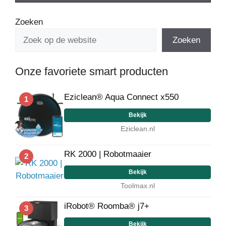
Zoeken
Zoeken
Onze favoriete smart producten
Eziclean® Aqua Connect x550
1
Bekijk
Eziclean.nl
RK 2000 | Robotmaaier
2
Bekijk
Toolmax.nl
iRobot® Roomba® j7+
3
Bekijk