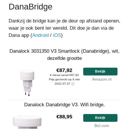
DanaBridge
Dankzij de bridge kan je de deur op afstand openen,
waar je ook bent ter wereld. Dit doe je dan via de
Dana app (
Android
/
iOS
)
Danalock 3031350 V3 Smartlock (Danabridge), wit,
dezelfde grootte
€87,92
Bekijk
4 nieuw vanaf €87,92
Amazon.nl
Prijs gecheckt op 6 mei
2022 07:37
Danalock Danabridge V3. Wifi bridge.
€88,95
Bekijk
Bol.com