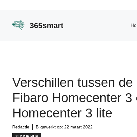
Ga
naar
de
365smart
Ho
inhoud
Verschillen tussen de
Fibaro Homecenter 3
Homecenter 3 lite
Redactie
Bijgewerkt op:
22 maart 2022
SLIMME HUB