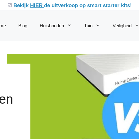
☑️
Bekijk
HIER
de uitverkoop op smart starter kits!
me
Blog
Huishouden
Tuin
Veiligheid
 en