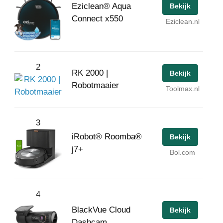
Eziclean® Aqua
Bekijk
Connect x550
Eziclean.nl
2
RK 2000 |
Bekijk
Robotmaaier
Toolmax.nl
3
iRobot® Roomba®
Bekijk
j7+
Bol.com
4
BlackVue Cloud
Bekijk
Dashcam