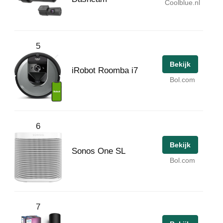
Coolblue.nl
5
Bekijk
iRobot Roomba i7
Bol.com
6
Bekijk
Sonos One SL
Bol.com
7