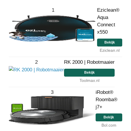
1
Eziclean®
Aqua
Connect
x550
Bekijk
Eziclean.nl
2
RK 2000 | Robotmaaier
Bekijk
Toolmax.nl
3
iRobot®
Roomba®
j7+
Bekijk
Bol.com