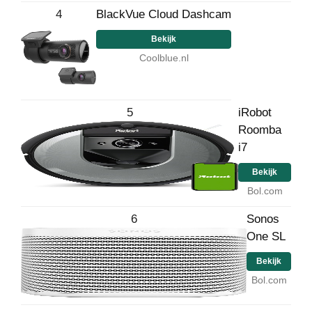
4
BlackVue Cloud Dashcam
Bekijk
Coolblue.nl
5
iRobot
Roomba
i7
Bekijk
Bol.com
6
Sonos
One SL
Bekijk
Bol.com