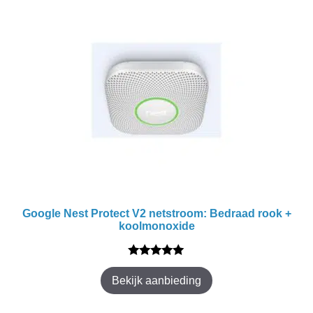
Google Nest Protect V2 netstroom: Bedraad rook +
koolmonoxide
5.00
van 5
Bekijk aanbieding