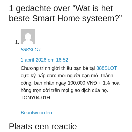
1 gedachte over “Wat is het
beste Smart Home systeem?”
888SLOT
1 april 2026 om 16:52
Chương trình giới thiệu bạn bè tại
888SLOT
cực kỳ hấp dẫn: mỗi người bạn mời thành
công, bạn nhận ngay 100.000 VNĐ + 1% hoa
hồng trọn đời trên mọi giao dịch của họ.
TONY04-01H
Beantwoorden
Plaats een reactie