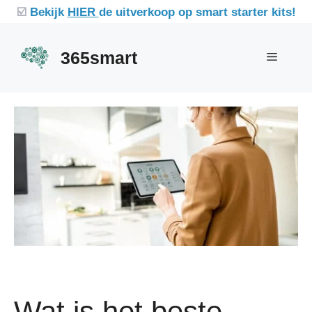
Ga
☑️
Bekijk
HIER
de uitverkoop op smart starter kits!
naar
de
365smart
Menu
inhoud
Wat is het beste