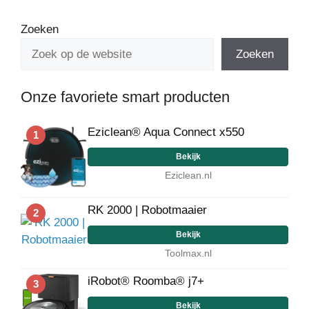
Zoeken
Zoeken
Onze favoriete smart producten
Eziclean® Aqua Connect x550
1
Bekijk
Eziclean.nl
RK 2000 | Robotmaaier
2
Bekijk
Toolmax.nl
iRobot® Roomba® j7+
3
Bekijk