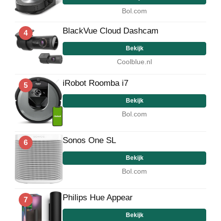
Bol.com
BlackVue Cloud Dashcam
4
Bekijk
Coolblue.nl
iRobot Roomba i7
5
Bekijk
Bol.com
Sonos One SL
6
Bekijk
Bol.com
Philips Hue Appear
7
Bekijk