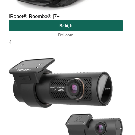
iRobot® Roomba® j7+
Bekijk
Bol.com
4