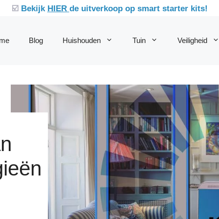
☑️
Bekijk
HIER
de uitverkoop op smart starter kits!
me
Blog
Huishouden
Tuin
Veiligheid
an
gieën