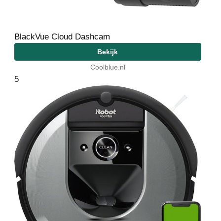
BlackVue Cloud Dashcam
Bekijk
Coolblue.nl
5