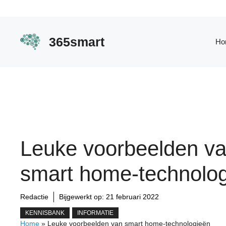
Ga
naar
de
365smart
Ho
inhoud
Leuke voorbeelden v
smart home-technolo
Redactie
Bijgewerkt op:
21 februari 2022
KENNISBANK
INFORMATIE
Home
»
Leuke voorbeelden van smart home-technologieën