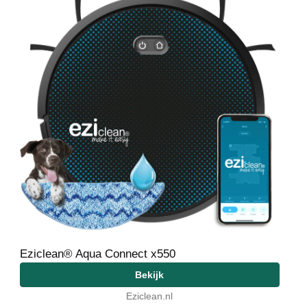
Eziclean® Aqua Connect x550
Bekijk
Eziclean.nl