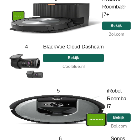
Roomba®
j7+
Bekijk
Bol.com
4
BlackVue Cloud Dashcam
Bekijk
Coolblue.nl
5
iRobot
Roomba
i7
Bekijk
Bol.com
6
Sonos