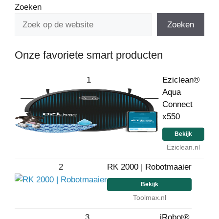
Zoeken
Zoeken
Onze favoriete smart producten
1
Eziclean®
Aqua
Connect
x550
Bekijk
Eziclean.nl
2
RK 2000 | Robotmaaier
Bekijk
Toolmax.nl
3
iRobot®