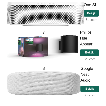
One SL
Bekijk
Bol.com
7
Philips
Hue
Appear
Bekijk
Bol.com
8
Google
Nest
Audio
Bekijk
Bol.com