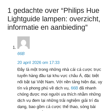
1 gedachte over “Philips Hue
Lightguide lampen: overzicht,
informatie en aanbieding”
66B
20 april 2026 om 17:33
Đây là một trong những nhà cái cá cược trực
tuyến hàng đầu tại khu vực châu Á, đặc biệt
nổi bật tại Việt Nam. Với nền tảng hiện đại, uy
tín và phong phú về dịch vụ,
66B
đã nhanh
chóng được mọi người ưa thích nhằm những
dịch vụ đem lại những trải nghiệm giải trí đa
dạng, bao gồm cá cược thể thao, sòng bài