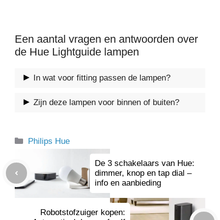
Een aantal vragen en antwoorden over
de Hue Lightguide lampen
In wat voor fitting passen de lampen?
Hue Lightguide lampen zijn ontworpen voor een
Zijn deze lampen voor binnen of buiten?
standaardfitting
. Dit is in Nederland en België
E27 en E26. De eerste wordt door vrijwel elk
Deze lampen zijn gemaakt om binnen op te
huishouden gebruikt. Men spreekt dan vaak van
hangen in niet al te vochtige ruimtes. Wij vinden
Categorieën
Philips Hue
een
deze serie goed passen boven een tafel.
normale
lamp.
De 3 schakelaars van Hue:
dimmer, knop en tap dial –
info en aanbieding
Robotstofzuiger kopen: