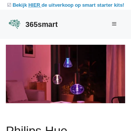
Ga
☑️
Bekijk
HIER
de uitverkoop op smart starter kits!
naar
de
365smart
Menu
inhoud
Philips Hue